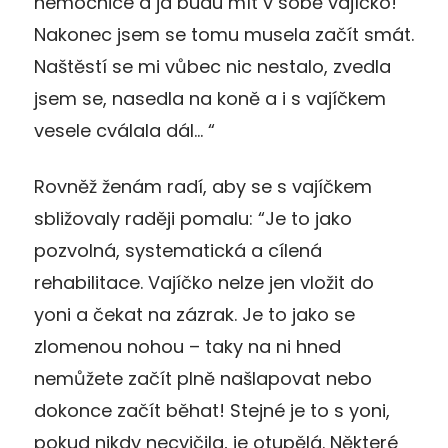
nemocnice a já budu mít v sobě vajíčko!
Nakonec jsem se tomu musela začít smát.
Naštěstí se mi vůbec nic nestalo, zvedla
jsem se, nasedla na koně a i s vajíčkem
vesele cválala dál… “
Rovněž ženám radí, aby se s vajíčkem
sbližovaly raději pomalu: “Je to jako
pozvolná, systematická a cílená
rehabilitace. Vajíčko nelze jen vložit do
yoni a čekat na zázrak. Je to jako se
zlomenou nohou – taky na ni hned
nemůžete začít plně našlapovat nebo
dokonce začít běhat! Stejné je to s yoni,
pokud nikdy necvičila, je otupělá. Některé