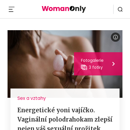
MENU
Fotogalerie
3 fotky
Sex a vztahy
Energetické yoni vajíčko.
Vaginální polodrahokam zlepší
nejen váš sexuální prožitek