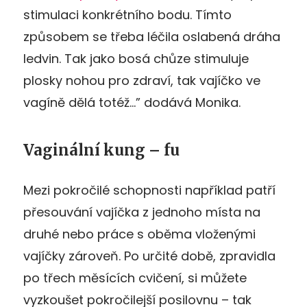
stimulaci konkrétního bodu. Tímto
způsobem se třeba léčila oslabená dráha
ledvin. Tak jako bosá chůze stimuluje
plosky nohou pro zdraví, tak vajíčko ve
vagíně dělá totéž…” dodává Monika.
Vaginální kung – fu
Mezi pokročilé schopnosti například patří
přesouvání vajíčka z jednoho místa na
druhé nebo práce s oběma vloženými
vajíčky zároveň. Po určité době, zpravidla
po třech měsících cvičení, si můžete
vyzkoušet pokročilejší posilovnu – tak