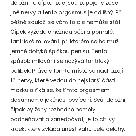
děložního čípku, zde jsou zapojeny zase
jiné nervy a tento orgasmus je odlišný. Při
běžné souloži se vám to ale nemůže stát.
Čípek vyžaduje něžnou péči a pomalé,
tantrické milování, při kterém se ho muž
jemně dotýká špičkou penisu. Tento
způsob milování se nazývá tantrický
polibek. Právě v tomto místě se nacházejí
tři nervy, které vedou do nejstarší části
mozku a říká se, že tímto orgasmem
dosáhneme jakéhosi osvícení. Svůj děložní
čípek by ženy rozhodně neměly
podceňovat a zanedbávat, je to citlivý
krček, který zvládá unést váhu celé dělohy.